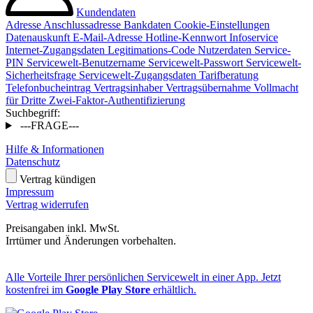
Kundendaten
Adresse
Anschlussadresse
Bankdaten
Cookie-Einstellungen
Datenauskunft
E-Mail-Adresse
Hotline-Kennwort
Infoservice
Internet-Zugangsdaten
Legitimations-Code
Nutzerdaten
Service-
PIN
Servicewelt-Benutzername
Servicewelt-Passwort
Servicewelt-
Sicherheitsfrage
Servicewelt-Zugangsdaten
Tarifberatung
Telefonbucheintrag
Vertragsinhaber
Vertragsübernahme
Vollmacht
für Dritte
Zwei-Faktor-Authentifizierung
Suchbegriff:
---FRAGE---
Hilfe & Informationen
Datenschutz
Vertrag kündigen
Impressum
Vertrag widerrufen
Preisangaben inkl. MwSt.
Irrtümer und Änderungen vorbehalten.
Alle Vorteile Ihrer persönlichen Servicewelt in einer App. Jetzt
kostenfrei im
Google Play Store
erhältlich.