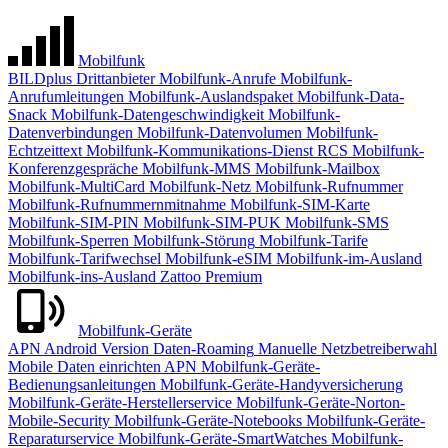
Mobilfunk
BILDplus
Drittanbieter
Mobilfunk-Anrufe
Mobilfunk-
Anrufumleitungen
Mobilfunk-Auslandspaket
Mobilfunk-Data-
Snack
Mobilfunk-Datengeschwindigkeit
Mobilfunk-
Datenverbindungen
Mobilfunk-Datenvolumen
Mobilfunk-
Echtzeittext
Mobilfunk-Kommunikations-Dienst RCS
Mobilfunk-
Konferenzgespräche
Mobilfunk-MMS
Mobilfunk-Mailbox
Mobilfunk-MultiCard
Mobilfunk-Netz
Mobilfunk-Rufnummer
Mobilfunk-Rufnummernmitnahme
Mobilfunk-SIM-Karte
Mobilfunk-SIM-PIN
Mobilfunk-SIM-PUK
Mobilfunk-SMS
Mobilfunk-Sperren
Mobilfunk-Störung
Mobilfunk-Tarife
Mobilfunk-Tarifwechsel
Mobilfunk-eSIM
Mobilfunk-im-Ausland
Mobilfunk-ins-Ausland
Zattoo Premium
Mobilfunk-Geräte
APN
Android Version
Daten-Roaming
Manuelle Netzbetreiberwahl
Mobile Daten einrichten APN
Mobilfunk-Geräte-
Bedienungsanleitungen
Mobilfunk-Geräte-Handyversicherung
Mobilfunk-Geräte-Herstellerservice
Mobilfunk-Geräte-Norton-
Mobile-Security
Mobilfunk-Geräte-Notebooks
Mobilfunk-Geräte-
Reparaturservice
Mobilfunk-Geräte-SmartWatches
Mobilfunk-