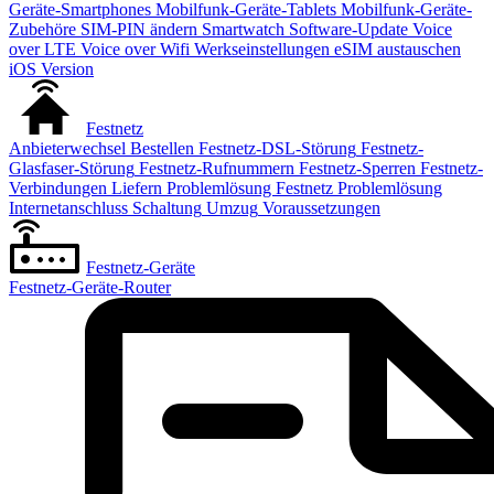
Geräte-Smartphones
Mobilfunk-Geräte-Tablets
Mobilfunk-Geräte-
Zubehöre
SIM-PIN ändern
Smartwatch
Software-Update
Voice
over LTE
Voice over Wifi
Werkseinstellungen
eSIM austauschen
iOS Version
Festnetz
Anbieterwechsel
Bestellen
Festnetz-DSL-Störung
Festnetz-
Glasfaser-Störung
Festnetz-Rufnummern
Festnetz-Sperren
Festnetz-
Verbindungen
Liefern
Problemlösung Festnetz
Problemlösung
Internetanschluss
Schaltung
Umzug
Voraussetzungen
Festnetz-Geräte
Festnetz-Geräte-Router