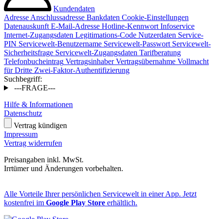
Kundendaten
Adresse
Anschlussadresse
Bankdaten
Cookie-Einstellungen
Datenauskunft
E-Mail-Adresse
Hotline-Kennwort
Infoservice
Internet-Zugangsdaten
Legitimations-Code
Nutzerdaten
Service-
PIN
Servicewelt-Benutzername
Servicewelt-Passwort
Servicewelt-
Sicherheitsfrage
Servicewelt-Zugangsdaten
Tarifberatung
Telefonbucheintrag
Vertragsinhaber
Vertragsübernahme
Vollmacht
für Dritte
Zwei-Faktor-Authentifizierung
Suchbegriff:
---FRAGE---
Hilfe & Informationen
Datenschutz
Vertrag kündigen
Impressum
Vertrag widerrufen
Preisangaben inkl. MwSt.
Irrtümer und Änderungen vorbehalten.
Alle Vorteile Ihrer persönlichen Servicewelt in einer App. Jetzt
kostenfrei im
Google Play Store
erhältlich.