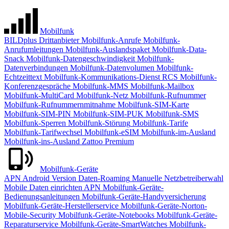
Mobilfunk
BILDplus
Drittanbieter
Mobilfunk-Anrufe
Mobilfunk-
Anrufumleitungen
Mobilfunk-Auslandspaket
Mobilfunk-Data-
Snack
Mobilfunk-Datengeschwindigkeit
Mobilfunk-
Datenverbindungen
Mobilfunk-Datenvolumen
Mobilfunk-
Echtzeittext
Mobilfunk-Kommunikations-Dienst RCS
Mobilfunk-
Konferenzgespräche
Mobilfunk-MMS
Mobilfunk-Mailbox
Mobilfunk-MultiCard
Mobilfunk-Netz
Mobilfunk-Rufnummer
Mobilfunk-Rufnummernmitnahme
Mobilfunk-SIM-Karte
Mobilfunk-SIM-PIN
Mobilfunk-SIM-PUK
Mobilfunk-SMS
Mobilfunk-Sperren
Mobilfunk-Störung
Mobilfunk-Tarife
Mobilfunk-Tarifwechsel
Mobilfunk-eSIM
Mobilfunk-im-Ausland
Mobilfunk-ins-Ausland
Zattoo Premium
Mobilfunk-Geräte
APN
Android Version
Daten-Roaming
Manuelle Netzbetreiberwahl
Mobile Daten einrichten APN
Mobilfunk-Geräte-
Bedienungsanleitungen
Mobilfunk-Geräte-Handyversicherung
Mobilfunk-Geräte-Herstellerservice
Mobilfunk-Geräte-Norton-
Mobile-Security
Mobilfunk-Geräte-Notebooks
Mobilfunk-Geräte-
Reparaturservice
Mobilfunk-Geräte-SmartWatches
Mobilfunk-