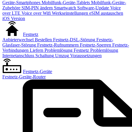
Geräte-Smartphones
Mobilfunk-Geräte-Tablets
Mobilfunk-Geräte-
Zubehöre
SIM-PIN ändern
Smartwatch
Software-Update
Voice
over LTE
Voice over Wifi
Werkseinstellungen
eSIM austauschen
iOS Version
Festnetz
Anbieterwechsel
Bestellen
Festnetz-DSL-Störung
Festnetz-
Glasfaser-Störung
Festnetz-Rufnummern
Festnetz-Sperren
Festnetz-
Verbindungen
Liefern
Problemlösung Festnetz
Problemlösung
Internetanschluss
Schaltung
Umzug
Voraussetzungen
Festnetz-Geräte
Festnetz-Geräte-Router