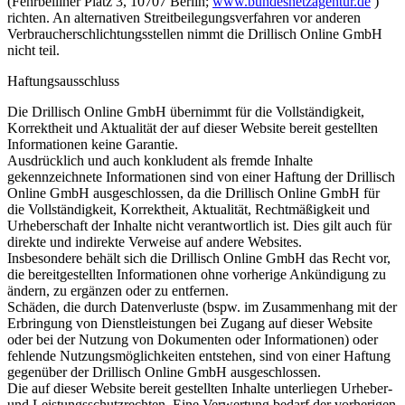
(Fehrbelliner Platz 3, 10707 Berlin;
www.bundesnetzagentur.de
)
richten. An alternativen Streitbeilegungsverfahren vor anderen
Verbraucherschlichtungsstellen nimmt die Drillisch Online GmbH
nicht teil.
Haftungsausschluss
Die Drillisch Online GmbH übernimmt für die Vollständigkeit,
Korrektheit und Aktualität der auf dieser Website bereit gestellten
Informationen keine Garantie.
Ausdrücklich und auch konkludent als fremde Inhalte
gekennzeichnete Informationen sind von einer Haftung der Drillisch
Online GmbH ausgeschlossen, da die Drillisch Online GmbH für
die Vollständigkeit, Korrektheit, Aktualität, Rechtmäßigkeit und
Urheberschaft der Inhalte nicht verantwortlich ist. Dies gilt auch für
direkte und indirekte Verweise auf andere Websites.
Insbesondere behält sich die Drillisch Online GmbH das Recht vor,
die bereitgestellten Informationen ohne vorherige Ankündigung zu
ändern, zu ergänzen oder zu entfernen.
Schäden, die durch Datenverluste (bspw. im Zusammenhang mit der
Erbringung von Dienstleistungen bei Zugang auf dieser Website
oder bei der Nutzung von Dokumenten oder Informationen) oder
fehlende Nutzungsmöglichkeiten entstehen, sind von einer Haftung
gegenüber der Drillisch Online GmbH ausgeschlossen.
Die auf dieser Website bereit gestellten Inhalte unterliegen Urheber-
und Leistungsschutzrechten. Eine Verwertung bedarf der vorherigen